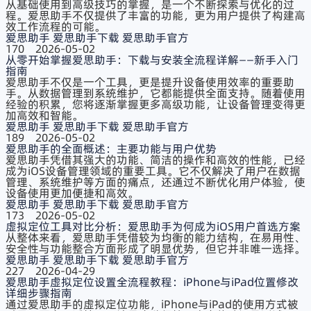
从基础使用到高级技巧的掌握，是一个不断探索与优化的过
程。爱思助手​不仅提供了丰富的功能，更为用户提供了构建高
效工作流程的可能。
爱思助手
爱思助手下载
爱思助手官方
170
2026-05-02
从零开始掌握爱思助手：下载与安装全流程详解——新手入门
指南
爱思助手不仅是一个工具，更是提升设备使用效率的重要助
手。从数据管理到系统维护，它都能提供全面支持。随着使用
经验的积累，您将逐渐掌握更多高级功能，让设备管理变得更
加高效和智能。
爱思助手
爱思助手下载
爱思助手官方
189
2026-05-02
爱思助手的全面概述：主要功能与用户优势
爱思助手​凭借其强大的功能、简洁的操作和高效的性能，已经
成为iOS设备管理领域的重要工具。它不仅解决了用户在数据
管理、系统维护等方面的痛点，还通过不断优化用户体验，使
设备使用更加便捷和高效。
爱思助手
爱思助手下载
爱思助手官方
173
2026-05-02
虚拟定位工具对比分析：爱思助手为何成为iOS用户首选方案
从整体来看，爱思助手​凭借较为均衡的能力结构，在易用性、
安全性与功能整合方面形成了明显优势，但它并非唯一选择。
爱思助手
爱思助手下载
爱思助手官方
227
2026-04-29
爱思助手虚拟定位设置全流程教程：iPhone与iPad位置修改
详细步骤指南
通过爱思助手​的虚拟定位功能，iPhone与iPad的使用方式被