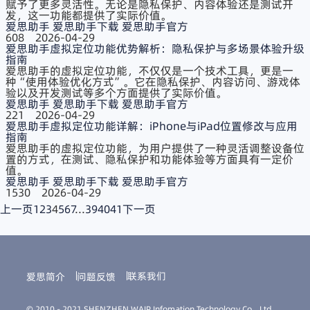
赋予了更多灵活性。无论是隐私保护、内容体验还是测试开
发，这一功能都提供了实际价值。
爱思助手
爱思助手下载
爱思助手官方
608
2026-04-29
爱思助手虚拟定位功能优势解析：隐私保护与多场景体验升级
指南
爱思助手​的虚拟定位功能，不仅仅是一个技术工具，更是一
种“使用体验优化方式”。它在隐私保护、内容访问、游戏体
验以及开发测试等多个方面提供了实际价值。
爱思助手
爱思助手下载
爱思助手官方
221
2026-04-29
爱思助手虚拟定位功能详解：iPhone与iPad位置修改与应用
指南
爱思助手​的虚拟定位功能，为用户提供了一种灵活调整设备位
置的方式，在测试、隐私保护和功能体验等方面具有一定价
值。
爱思助手
爱思助手下载
爱思助手官方
1530
2026-04-29
上一页
1
2
3
4
5
6
7
...
39
40
41
下一页
联系我们
爱思简介
问题反馈
© 2010 - 2021 SHENZHEN WAIP Infomation Technology Co., Ltd.