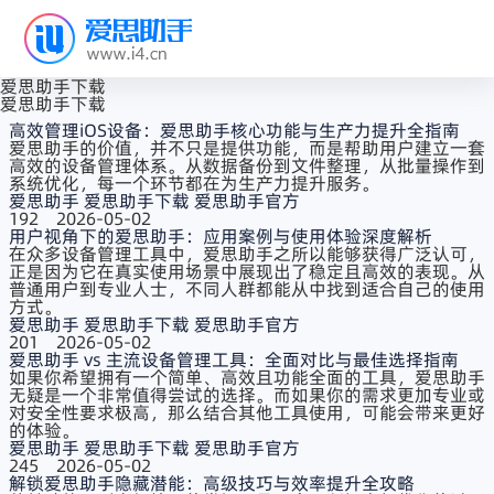
爱思助手下载
爱思助手下载
高效管理iOS设备：爱思助手核心功能与生产力提升全指南
爱思助手​的价值，并不只是提供功能，而是帮助用户建立一套
高效的设备管理体系。从数据备份到文件整理，从批量操作到
系统优化，每一个环节都在为生产力提升服务。
爱思助手
爱思助手下载
爱思助手官方
192
2026-05-02
用户视角下的爱思助手：应用案例与使用体验深度解析
在众多设备管理工具中，爱思助手​之所以能够获得广泛认可，
正是因为它在真实使用场景中展现出了稳定且高效的表现。从
普通用户到专业人士，不同人群都能从中找到适合自己的使用
方式。
爱思助手
爱思助手下载
爱思助手官方
201
2026-05-02
爱思助手 vs 主流设备管理工具：全面对比与最佳选择指南
如果你希望拥有一个简单、高效且功能全面的工具，爱思助手​
无疑是一个非常值得尝试的选择。而如果你的需求更加专业或
对安全性要求极高，那么结合其他工具使用，可能会带来更好
的体验。
爱思助手
爱思助手下载
爱思助手官方
245
2026-05-02
解锁爱思助手隐藏潜能：高级技巧与效率提升全攻略